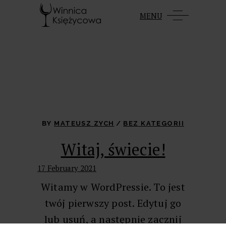
MENU
BY
MATEUSZ ZYCH
BEZ KATEGORII
Witaj, świecie!
17 February 2021
Witamy w WordPressie. To jest
twój pierwszy post. Edytuj go
lub usuń, a następnie zacznij