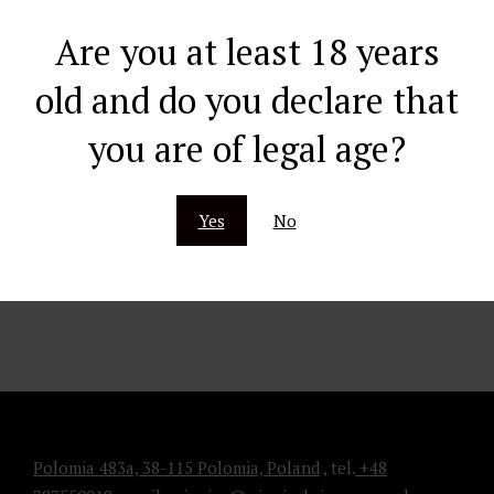
pisać!
Are you at least 18 years
old and do you declare that
READ MORE
you are of legal age?
Yes
No
Polomia 483a, 38-115 Polomia, Poland
, tel.
+48